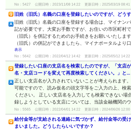
No：5427
公開日時：2023/11/08 14:22
更新日時：2025/03/19 08:41
旧姓（旧氏）名義の口座を登録したいのですが、どう
旧姓（旧氏）名義の口座を登録する場合は、マイナン
記が必要です。大変お手数ですが、お住いの市区町村
（旧氏）を併記するためのお手続きをお願いいたします
（旧氏）の併記ができましたら、マイナポータルより口座
表示
No：5642
公開日時：2022/04/12 14:42
更新日時：2025/05/12 14:22
登録したい口座の支店名を検索したのですが、「支店
名・支店コードを変えて再度検索してください。」と...
正しい支店名が入力されていないことが考えられます。
可能ですので、読み仮名の頭文字等をご入力の上、検
ください。 正しい支店名を入力しても検索できない場
録しようとしている支店については、当該金融機関のウェ
No：5565
公開日時：2022/04/01 14:22
更新日時：2024/06/26 12:00
給付金等が支給される連絡に気づかず、給付金等の受
まいました。どうしたらいいですか？