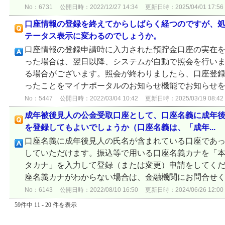
No：6731
公開日時：2022/12/27 14:34
更新日時：2025/04/01 17:56
口座情報の登録を終えてからしばらく経つのですが、
テータス表示に変わるのでしょうか。
口座情報の登録申請時に入力された預貯金口座の実在
った場合は、翌日以降、システムが自動で照会を行いま
る場合がございます。照会が終わりましたら、口座登
ったことをマイナポータルのお知らせ機能でお知らせ
No：5447
公開日時：2022/03/04 10:42
更新日時：2025/03/19 08:42
成年被後見人の公金受取口座として、口座名義に成年
を登録してもよいでしょうか（口座名義は、「成年...
口座名義に成年後見人の氏名が含まれている口座であ
していただけます。振込等で用いる口座名義カナを「
タカナ」を入力して登録（または変更）申請をしてくだ
座名義カナがわからない場合は、金融機関にお問合せくださ
No：6143
公開日時：2022/08/10 16:50
更新日時：2024/06/26 12:00
59件中 11 - 20 件を表示