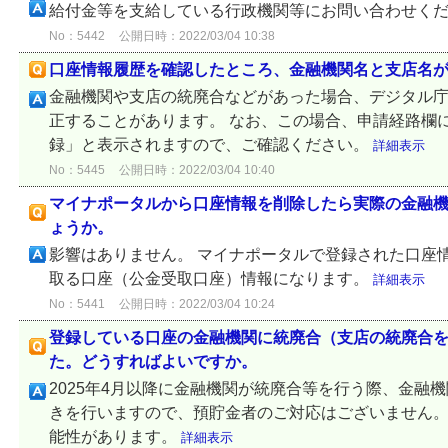
給付金等を支給している行政機関等にお問い合わせく
No：5442
公開日時：2022/03/04 10:38
口座情報履歴を確認したところ、金融機関名と支店名
金融機関や支店の統廃合などがあった場合、デジタル
正することがあります。 なお、この場合、申請経路欄
録」と表示されますので、ご確認ください。
詳細表示
No：5445
公開日時：2022/03/04 10:40
マイナポータルから口座情報を削除したら実際の金融
ょうか。
影響はありません。 マイナポータルで登録された口座
取る口座（公金受取口座）情報になります。
詳細表示
No：5441
公開日時：2022/03/04 10:24
登録している口座の金融機関に統廃合（支店の統廃合
た。どうすればよいですか。
2025年4月以降に金融機関が統廃合等を行う際、金融
きを行いますので、預貯金者のご対応はございません。
能性があります。
詳細表示