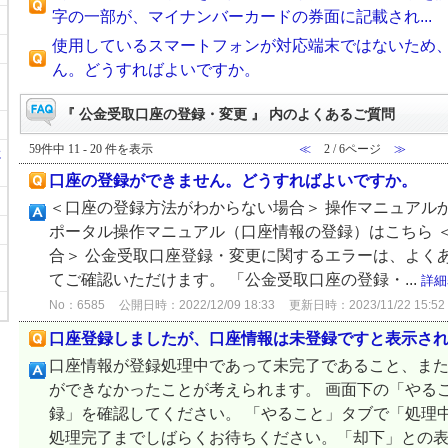
字の一部が、マイナンバーカードの券面に記載され...
使用しているスマートフォンが対応端末ではないため
ん。どうすればよいですか。
『 公金受取口座の登録・変更 』 内のよくあるご質問
59件中 11 - 20 件を表示
≪
2 / 6ページ
≫
に
口座の登録ができません。どうすればよいですか。
＜口座の登録方法がわからない場合＞ 操作マニュアル
ポータル操作マニュアル（口座情報の登録）はこちら 
合＞ 公金受取口座登録・変更に関するエラーは、よく
てご確認いただけます。 「公金受取口座の登録・...
詳細
No：6585
公開日時：2022/12/09 18:33
更新日時：2023/11/22 15:52
口座登録しましたが、口座情報は未登録ですと表示さ
口座情報が登録処理中であって未完了であること、ま
ができなかったことが考えられます。 画面下の「やる
録」を確認してください。 「やること」タブで「処理
処理完了までしばらくお待ちください。「却下」との表示