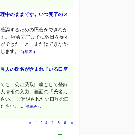
処理中のままです。いつ完了のス
を確認するための照会ができなか
す。 照会完了までに数日を要す
録ができたこと、またはできなか
をします。
詳細表示
後見人の氏名が含まれている口座
っても、公金受取口座として登録
本人情報の入力」画面の「氏名カ
さい。 ご登録されたい口座の口
い。 ...
詳細表示
≪
1
2
3
4
5
6
≫