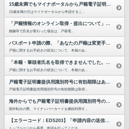
15歳未満でもマイナポータルから戸籍電子証明書提供用識別符号を申請することはできますか。
15歳未満の方はマイナポータルから申請するこ...
「戸籍情報のオンライン取得・提出について」画面で「次へ」を押下すると「本籍・筆頭者氏名を取得で...
婚姻等で氏名が変わった場合は、戸籍電...
パスポート申請の際、「あなたの戸籍は変更手続き(異動処理)中のため、オンラインで戸籍電子証明書...
戸籍に関するお手続きの状況について、本籍のあ...
「本籍・筆頭者氏名を取得できませんでした。」というメッセージが表示され、手続きが進められません...
戸籍に関するお手続きの状況について、本籍のあ...
戸籍電子証明書提供用識別符号に有効期限はありますか。
戸籍電子証明書提供用識別符号の有効期限は取得...
海外からでも戸籍電子証明書提供用識別符号の取得手続きは可能でしょうか。
国外転出の際、マイナンバーカードを継続利用す...
【エラーコード：EDS203】「申請内容の送信においてシステムエラーが発生しました。（エラー番...
トップページから再度、申請を行ってくださ...