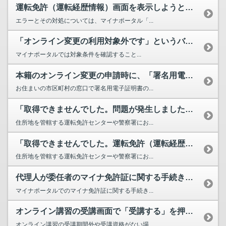
運転免許（運転経歴情報）画面を表示しようとしましたが、エラーが発生して運転免許（運転経歴）情報...
エラーとその対処については、マイナポータル「...
「オンライン変更の利用対象外です」というバナーが表示されます。オンライン変更の申請対象となるに...
マイナポータルでは対象条件を確認すること...
本籍のオンライン変更の申請時に、「署名用電子証明書の有効期限が切れています」と表示されます。ど...
お住まいの市区町村の窓口で署名用電子証明書の...
「取得できませんでした。問題が発生しました。恐れ入りますが、住所地の運転免許センター等にお問い...
住所地を管轄する運転免許センターや警察署にお...
「取得できませんでした。運転免許（運転経歴情報）は表示できません。詳しくは住所地の運転免許セン...
住所地を管轄する運転免許センターや警察署にお...
代理人が委任者のマイナ免許証に関する手続きを行うことはできますか。
マイナポータルでのマイナ免許証に関する手続き...
オンライン講習の受講画面で「受講する」を押しても「オンライン講習の受講はできません」と表示され...
オンライン講習の受講期間外や受講資格がない場...