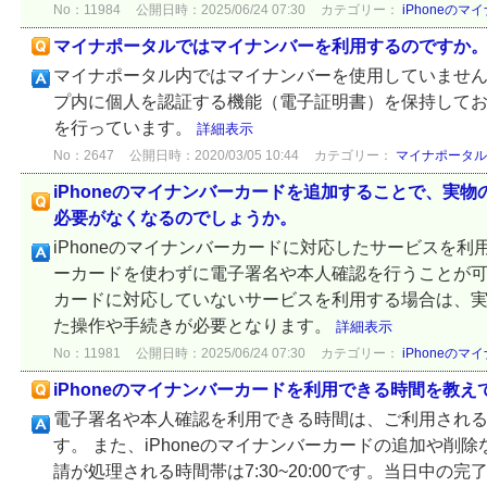
No：11984
公開日時：2025/06/24 07:30
カテゴリー：
iPhoneの
マイナポータルではマイナンバーを利用するのですか
マイナポータル内ではマイナンバーを使用していません
プ内に個人を認証する機能（電子証明書）を保持して
を行っています。
詳細表示
No：2647
公開日時：2020/03/05 10:44
カテゴリー：
マイナポータル
iPhoneのマイナンバーカードを追加することで、実
必要がなくなるのでしょうか。
iPhoneのマイナンバーカードに対応したサービスを
ーカードを使わずに電子署名や本人確認を行うことが可能で
カードに対応していないサービスを利用する場合は、
た操作や手続きが必要となります。
詳細表示
No：11981
公開日時：2025/06/24 07:30
カテゴリー：
iPhoneの
iPhoneのマイナンバーカードを利用できる時間を教え
電子署名や本人確認を利用できる時間は、ご利用され
す。 また、iPhoneのマイナンバーカードの追加や削
請が処理される時間帯は7:30~20:00です。当日中の完