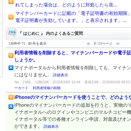
れてしまった場合は、どのように対処したら良...
マイナンバーカードに記載の「電子証明書の有効期限
電子証明書が失効しています。」と表示されます。...
に
『 はじめに 』 内のよくあるご質問
130件中 71 - 80 件を表示
≪
8 / 13ページ
≫
利用者情報を削除すると、マイナンバーカードや電子
しょうか。
マイナポータルから利用者情報を削除しても、マイナ
にはなりません。
詳細表示
No：2368
公開日時：2020/03/05 10:44
更新日時：2026/03/26 09:03
ーカード
,
利用者情報の削除
iPhoneのマイナンバーカードを使うことで、どのよ
iPhoneのマイナンバーカードの追加を行うと、実物
イナポータルへのログインやコンビニのマルチコピー
イナポータル等での各種オンライン申請、対面及びオ
ができます。
詳細表示