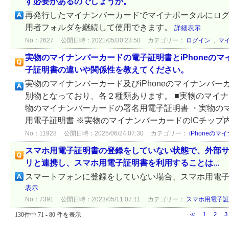
す必要があるのでしょうか。
再発行したマイナンバーカードでマイナポータルにロ
用者フォルダを継続して使用できます。
詳細表示
No：2627
公開日時：2021/05/30 23:50
カテゴリー：
ログイン
,
マ
実物のマイナンバーカードの電子証明書とiPhoneの
子証明書の違いや関係性を教えてください。
実物のマイナンバーカード及びiPhoneのマイナンバ
別物となっており、各２種類あります。 ■実物のマイナ
物のマイナンバーカードの署名用電子証明書 ・実物の
用電子証明書 ※実物のマイナンバーカードのICチップ内に
No：11928
公開日時：2025/06/24 07:30
カテゴリー：
iPhoneの
スマホ用電子証明書の登録をしていない状態で、外部
リと連携し、スマホ用電子証明書を利用することは...
スマートフォンに登録をしていない場合、スマホ用電
表示
No：7391
公開日時：2023/05/11 07:11
カテゴリー：
スマホ用電子証
130件中 71 - 80 件を表示
≪
1
2
3