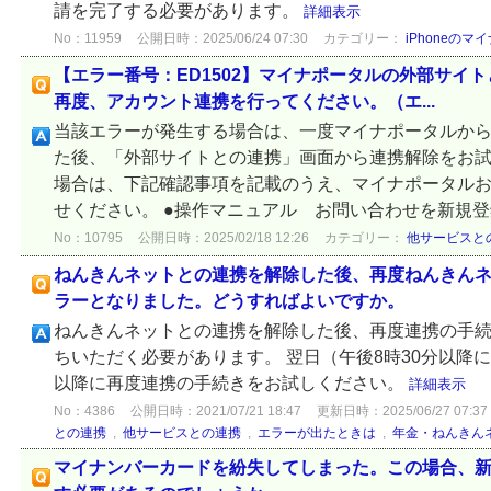
請を完了する必要があります。
詳細表示
No：11959
公開日時：2025/06/24 07:30
カテゴリー：
iPhoneの
【エラー番号：ED1502】マイナポータルの外部サイ
再度、アカウント連携を行ってください。（エ...
当該エラーが発生する場合は、一度マイナポータルか
た後、「外部サイトとの連携」画面から連携解除をお試
場合は、下記確認事項を記載のうえ、マイナポータル
せください。 ●操作マニュアル お問い合わせを新規登録
No：10795
公開日時：2025/02/18 12:26
カテゴリー：
他サービスと
ねんきんネットとの連携を解除した後、再度ねんきん
ラーとなりました。どうすればよいですか。
ねんきんネットとの連携を解除した後、再度連携の手続
ちいただく必要があります。 翌日（午後8時30分以降
以降に再度連携の手続きをお試しください。
詳細表示
No：4386
公開日時：2021/07/21 18:47
更新日時：2025/06/27 07:37
との連携
,
他サービスとの連携
,
エラーが出たときは
,
年金・ねんきん
マイナンバーカードを紛失してしまった。この場合、