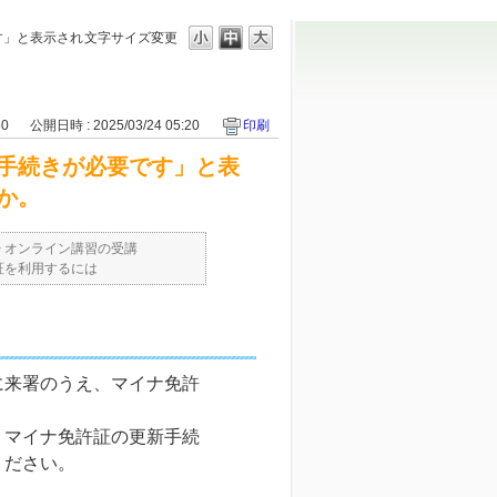
す」と表示され
文字サイズ変更
50
公開日時 : 2025/03/24 05:20
印刷
手続きが必要です」と表
か。
>
オンライン講習の受講
証を利用するには
に来署のうえ、マイナ免許
、マイナ免許証の更新手続
ください。