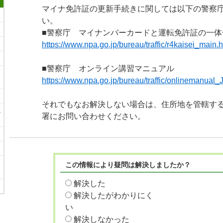
マイナ免許証の更新手続きに関しては以下の警察
い。
■警察庁 マイナンバーカードと運転免許証の一体
https://www.npa.go.jp/bureau/traffic/r4kaisei_main.h
■警察庁 オンライン講習マニュアル
https://www.npa.go.jp/bureau/traffic/onlinemanual
それでもなお解決しない場合は、住所地を管轄す
に
署にお問い合わせください。
この情報により疑問は解決しましたか？
解決した
解決したがわかりにく
い
解決しなかった