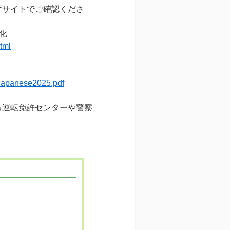
庁サイトでご確認くださ
化
tml
_Japanese2025.pdf
る運転免許センターや警察