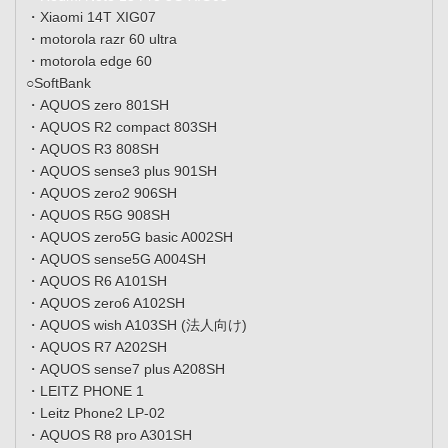
・Xiaomi 14T XIG07
・motorola razr 60 ultra
・motorola edge 60
○SoftBank
・AQUOS zero 801SH
・AQUOS R2 compact 803SH
・AQUOS R3 808SH
・AQUOS sense3 plus 901SH
・AQUOS zero2 906SH
・AQUOS R5G 908SH
・AQUOS zero5G basic A002SH
・AQUOS sense5G A004SH
・AQUOS R6 A101SH
・AQUOS zero6 A102SH
・AQUOS wish A103SH (法人向け)
・AQUOS R7 A202SH
・AQUOS sense7 plus A208SH
・LEITZ PHONE 1
・Leitz Phone2 LP-02
・AQUOS R8 pro A301SH