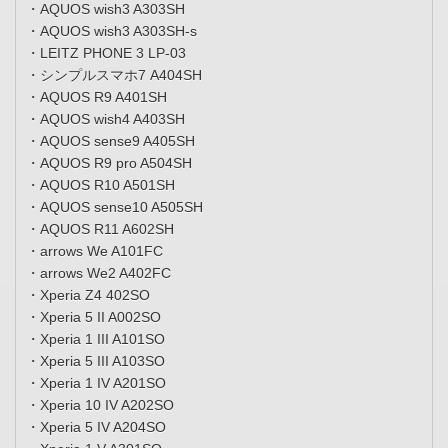
・AQUOS wish3 A303SH
・AQUOS wish3 A303SH-s
・LEITZ PHONE 3 LP-03
・シンプルスマホ7 A404SH
・AQUOS R9 A401SH
・AQUOS wish4 A403SH
・AQUOS sense9 A405SH
・AQUOS R9 pro A504SH
・AQUOS R10 A501SH
・AQUOS sense10 A505SH
・AQUOS R11 A602SH
・arrows We A101FC
・arrows We2 A402FC
・Xperia Z4 402SO
・Xperia 5 II A002SO
・Xperia 1 III A101SO
・Xperia 5 III A103SO
・Xperia 1 IV A201SO
・Xperia 10 IV A202SO
・Xperia 5 IV A204SO