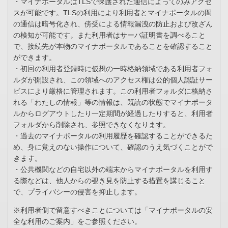
・マイナポータルはTLSで保護された通信によってのみアクセ
スが可能です。TLSの利用により利用者とマイナポータルの間
の通信は暗号化され、傍受による情報漏洩の防止および改ざん
の検知が可能です。また利用者はサーバ証明書を調べること
で、接続先が本物のマイナポータルであることを確認すること
ができます。
・初回の利用者登録時に仮想の一時格納領域である利用者フォ
ルダが開設され、この領域へのアクセス権は公的個人認証サー
ビスにより厳格に管理されます。この利用者フォルダに格納さ
れる「わたしの情報」等の情報は、既読の状態でマイナポータ
ルからログアウトしたり一定期間が経過したりすると、利用者
フォルダから削除され、参照できなくなります。
・過去のマイナポータルの利用履歴を確認することができるた
め、身に覚えのない操作について、確認のうえ気づくことがで
きます。
・公共機関などの自宅以外の端末からマイナポータルを利用す
る際などは、他人からの覗き見を防止する措置を講じること
で、プライバシーの侵害を抑止します。
※利用者側で留意すべきことについては「マイナポータルの安
全な利用のご案内」をご参照ください。