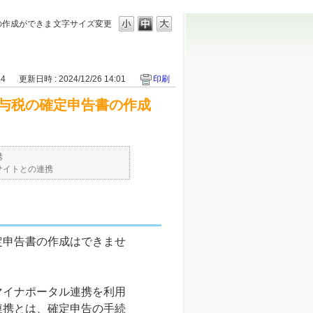
の作成ができま
文字サイズ変更
44
更新日時 : 2024/12/26 14:01
印刷
与税の確定申告書の作成
携
サイトとの連携
定申告書の作成はできませ
マイナポータル連携を利用
連携とは、確定申告の手続