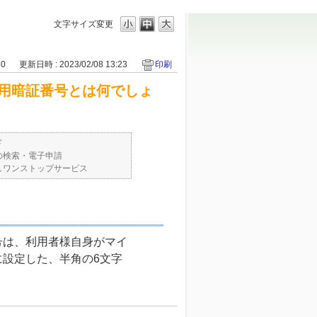
文字サイズ変更
30
更新日時 : 2023/02/08 13:23
印刷
用暗証番号とは何でしょ
ド
の検索・電子申請
しワンストップサービス
号は、利用者様自身がマイ
設定した、半角の6文字