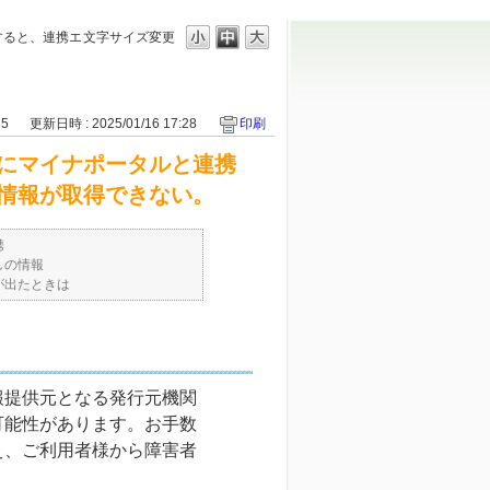
すると、連携エ
文字サイズ変更
35
更新日時 : 2025/01/16 17:28
印刷
時にマイナポータルと連携
情報が取得できない。
携
しの情報
が出たときは
報提供元となる発行元機関
可能性があります。お手数
え、ご利用者様から障害者