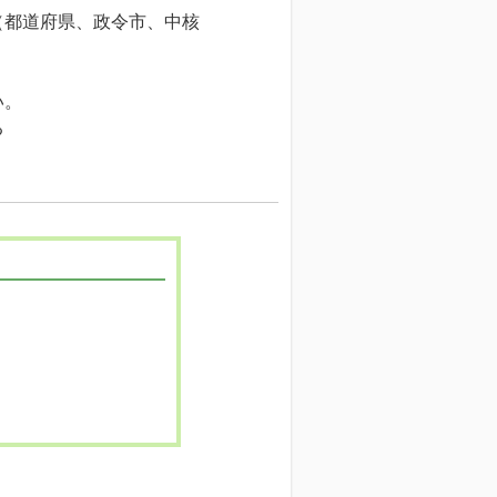
（都道府県、政令市、中核
い。
る