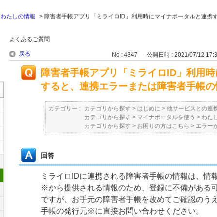
>
わたしの情報
>
障害者手帳アプリ「ミライロID」利用時にマイナポータルと連携
。
よくあるご質問
戻る
No : 4347
公開日時 : 2021/07/12 17:
障害者手帳アプリ「ミライロID」利用
すると、連携エラーまたは障害者手帳の
カテゴリー :
カテゴリから探す
>
はじめに
>
他サービスとの連
カテゴリから探す
>
マイナポータルを使う
>
わた
カテゴリから探す
>
お困りの方はこちら
>
エラー
回答
ミライロIDに連携される障害者手帳の情報は、情
※から提供される情報のため、登録に不備がある
ですが、お手元の障害者手帳を改めてご確認のう
手帳の発行元※に直接お問い合わせください。