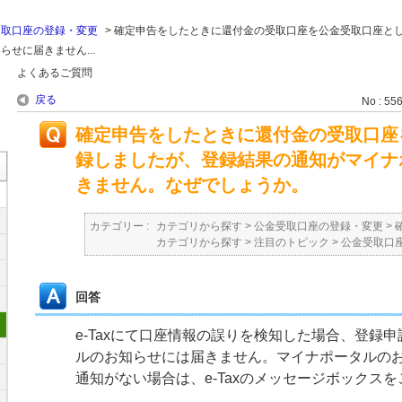
受取口座の登録・変更
>
確定申告をしたときに還付金の受取口座を公金受取口座と
せに届きません...
よくあるご質問
戻る
No : 55
確定申告をしたときに還付金の受取口座
録しましたが、登録結果の通知がマイナ
きません。なぜでしょうか。
カテゴリー :
カテゴリから探す
>
公金受取口座の登録・変更
>
カテゴリから探す
>
注目のトピック
>
公金受取口
回答
e-Taxにて口座情報の誤りを検知した場合、登録
ルのお知らせには届きません。マイナポータルの
通知がない場合は、e-Taxのメッセージボックス