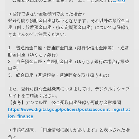
「公金受取口座の登録・変更」の「エラーと対応」は
こちら
＜登録できない金融機関であった場合＞
登録可能な預貯金口座は以下となります。それ以外の預貯金口
座（例：貯蓄預金口座・積立定期預金口座）については登録で
きませんのでご注意ください。
1. 普通預金口座・普通貯金口座（銀行や信用金庫等）・通常
貯金口座（ゆうちょ銀行）
2. 当座預金口座・当座貯金口座（ゆうちょ銀行の場合は振替
口座）
3. 総合口座（普通預金・普通貯金を取り扱うもの）
また、登録可能な金融機関につきましては、デジタル庁ウェブ
サイトをご確認ください。
【参考】デジタル庁 公金受取口座登録が可能な金融機関
https://www.digital.go.jp/policies/posts/account_registrat
ion_finance
＜申請の結果、「口座情報に誤りがあります」と表示された場
合＞