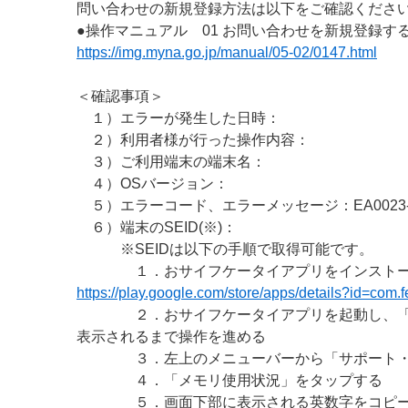
問い合わせの新規登録方法は以下をご確認くださ
●操作マニュアル 01 お問い合わせを新規登録す
https://img.myna.go.jp/manual/05-02/0147.html
＜確認事項＞
１）エラーが発生した日時：
２）利用者様が行った操作内容：
３）ご利用端末の端末名：
４）OSバージョン：
５）エラーコード、エラーメッセージ：EA0023-0
６）端末のSEID(※)：
※SEIDは以下の手順で取得可能です。
１．おサイフケータイアプリをインストー
https://play.google.com/store/apps/details?id=com.
２．おサイフケータイアプリを起動し、「マ
表示されるまで操作を進める
３．左上のメニューバーから「サポート・
４．「メモリ使用状況」をタップする
５．画面下部に表示される英数字をコピー