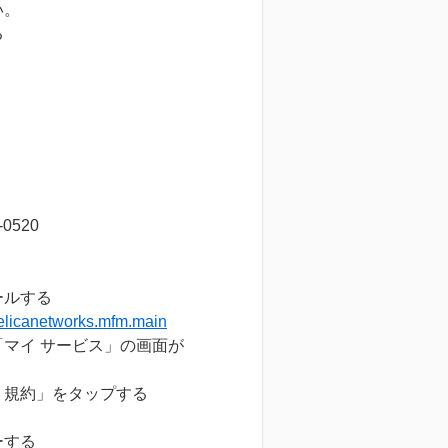
い。
る
520
ルする
felicanetworks.mfm.main
イ サービス」の画面が
規約」をタップする
する