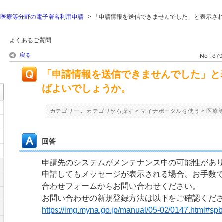
>
医療等分野の電子署名利用申請
>
「申請情報を送信できませんでした」と表示さ
よくあるご質問
戻る
No : 87
「申請情報を送信できませんでした」と
ばよいでしょうか。
カテゴリー :
カテゴリから探す
>
マイナポータルを使う
>
医療
回答
申請先のシステムがメンテナンス中の可能性があ
申請してもメッセージが表示される場合、お手数
合わせフォームからお問い合わせください。
お問い合わせの新規登録方法は以下をご確認くだ
https://img.myna.go.jp/manual/05-02/0147.html#sp