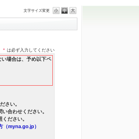
文字サイズ変更
*
は必ず入力してください
ない場合は、予め以下ペ
ださい。
問い合わせください。
照ください。
yna.go.jp）