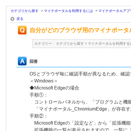
カテゴリから探す
>
マイナポータルを利用するには
>
マイナポータルアプ
戻る
自分がどのブラウザ用のマイナポータ
カテゴリー :
カテゴリから探す
>
マイナポータルを利用する
回答
OSとブラウザ毎に確認手順が異なるため、確
＜Windows＞
◆Microsoft Edgeの場合
手順①：
コントロールパネルから、「プログラムと機能
「マイナポータル_ChromiumEdge」が存
手順②：
Microsoft Edgeの「設定など」から「
拡張機能の一覧が表示されますので、一覧に「