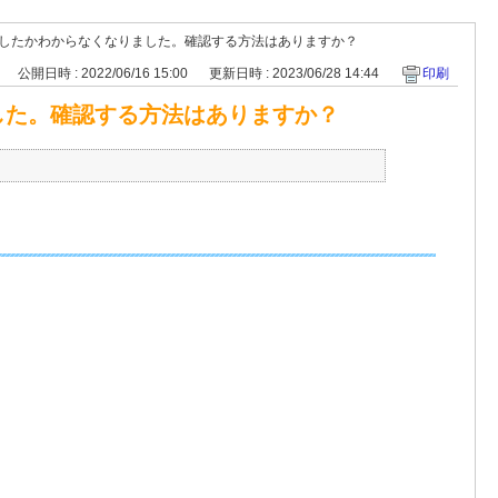
したかわからなくなりました。確認する方法はありますか？
公開日時 : 2022/06/16 15:00
更新日時 : 2023/06/28 14:44
印刷
した。確認する方法はありますか？