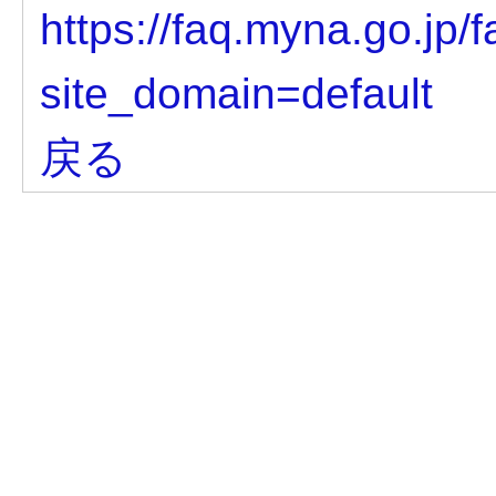
https://faq.myna.go.jp
site_domain=default
戻る