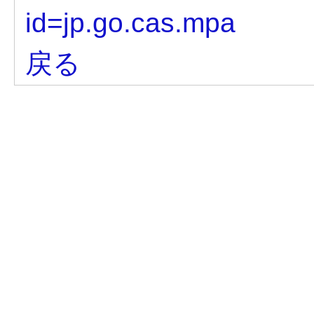
id=jp.go.cas.mpa
戻る