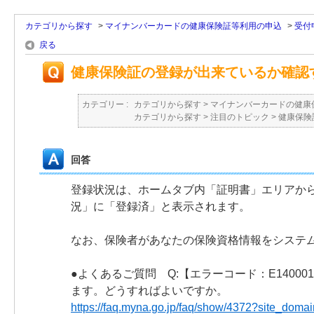
カテゴリから探す
>
マイナンバーカードの健康保険証等利用の申込
>
受付
戻る
健康保険証の登録が出来ているか確認
カテゴリー :
カテゴリから探す
>
マイナンバーカードの健康
カテゴリから探す
>
注目のトピック
>
健康保険
回答
登録状況は、ホームタブ内「証明書」エリアか
況」に「登録済」と表示されます。
なお、保険者があなたの保険資格情報をシステ
●よくあるご質問 Q:【エラーコード：E1400
ます。どうすればよいですか。
https://faq.myna.go.jp/faq/show/4372?site_domai