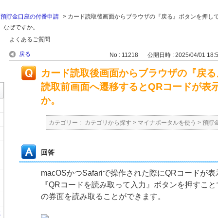
>
預貯金口座の付番申請
>
カード読取後画面からブラウザの『戻る』ボタンを押し
。なぜですか。
よくあるご質問
戻る
No : 11218
公開日時 : 2025/04/01 18:
カード読取後画面からブラウザの『戻る
読取前画面へ遷移するとQRコードが表
か。
カテゴリー :
カテゴリから探す
>
マイナポータルを使う
>
預貯
回答
macOSかつSafariで操作された際にQRコード
『QRコードを読み取って入力』ボタンを押すこと
の券面を読み取ることができます。
に