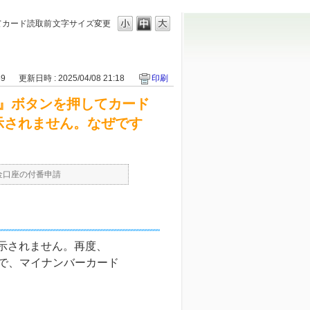
てカード読取前
文字サイズ変更
59
更新日時 : 2025/04/08 21:18
印刷
』ボタンを押してカード
示されません。なぜです
金口座の付番申請
が表示されません。再度、
で、マイナンバーカード