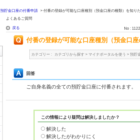
>
預貯金口座の付番申請
>
付番の登録が可能な口座種別（預金口座の種類）を知り
よくあるご質問
戻る
No : 112
付番の登録が可能な口座種別（預金口座
カテゴリー :
カテゴリから探す
>
マイナポータルを使う
>
預貯
回答
ご自身名義の全ての預貯金口座に付番されます。
この情報により疑問は解決しましたか？
解決した
に
解決したがわかりにく