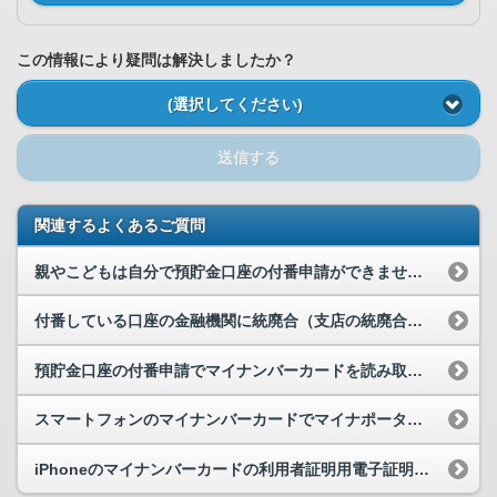
この情報により疑問は解決しましたか？
(選択してください)
送信する
関連するよくあるご質問
親やこどもは自分で預貯金口座の付番申請ができません。代わりに預貯金口座の付番申請手続をしても良...
付番している口座の金融機関に統廃合（支店の統廃合を含む）があることがわかりました。どうすればよ...
預貯金口座の付番申請でマイナンバーカードを読み取ったところ「ログイン時と異なるマイナンバーカー...
スマートフォンのマイナンバーカードでマイナポータルにログインし、地方公共団体に対する電子申請を...
iPhoneのマイナンバーカードの利用者証明用電子証明書の暗証番号とは何ですか。