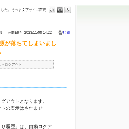
ました。そのま
文字サイズ変更
09
公開日時 : 2023/11/08 14:22
印刷
源が落ちてしまいまし
。
は
>
ログアウト
ログアウトとなります。
ウトの表示はされませ
とり履歴」は、自動ログア