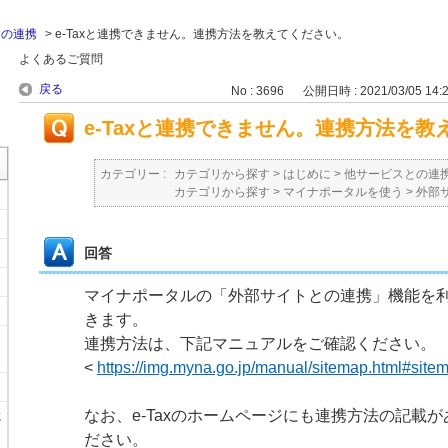
との連携
>
e-Taxと連携できません。連携方法を教えてください。
よくあるご質問
戻る
No : 3696
公開日時 : 2021/03/05 14:
e-Taxと連携できません。連携方法を教
カテゴリー :
カテゴリから探す
>
はじめに
>
他サービスとの連
カテゴリから探す
>
マイナポータルを使う
>
外部
回答
マイナポータルの「外部サイトとの連携」機能を利用
きます。
連携方法は、下記マニュアルをご確認ください。
<
https://img.myna.go.jp/manual/sitemap.html#sit
なお、e-Taxのホームページにも連携方法の記載
に
ださい。