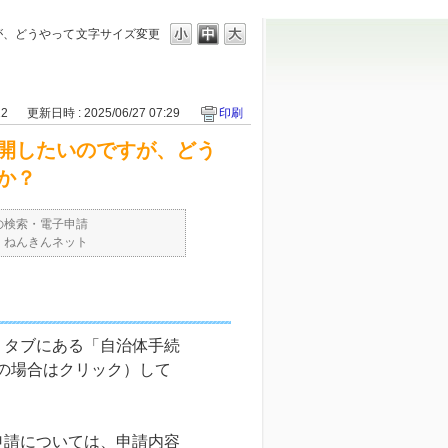
が、どうやって
文字サイズ変更
22
更新日時 : 2025/06/27 07:29
印刷
開したいのですが、どう
か？
の検索・電子申請
・ねんきんネット
」タブにある「自治体手続
の場合はクリック）して
申請については、申請内容