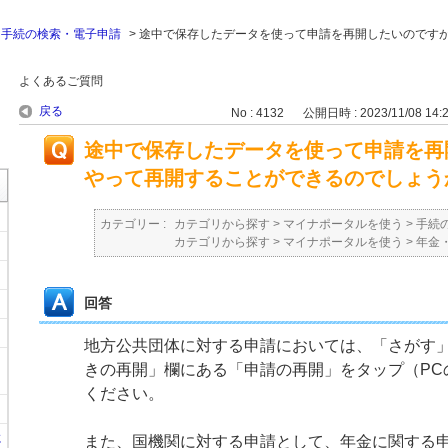
>
手続の検索・電子申請
>
途中で保存したデータを使って申請を再開したいのです
よくあるご質問
戻る
No : 4132
公開日時 : 2023/11/08 14:
途中で保存したデータを使って申請を再
やって再開することができるのでしょう
カテゴリー :
カテゴリから探す
>
マイナポータルを使う
>
手続
カテゴリから探す
>
マイナポータルを使う
>
年金
回答
地方公共団体に対する申請においては、「さがす
きの再開」欄にある「申請の再開」をタップ（PC
ください。
に
また、国機関に対する申請として、年金に関する