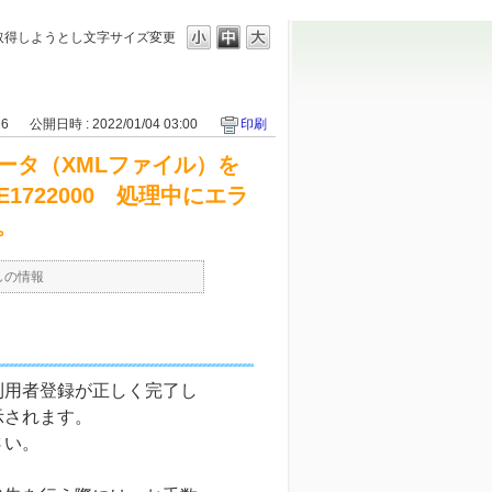
取得しようとし
文字サイズ変更
16
公開日時 : 2022/01/04 03:00
印刷
ータ（XMLファイル）を
722000 処理中にエラ
。
しの情報
利用者登録が正しく完了し
示されます。
さい。