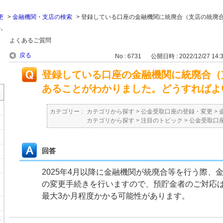
更
>
金融機関・支店の検索
>
登録している口座の金融機関に統廃合（支店の統廃
か。
よくあるご質問
戻る
No : 6731
公開日時 : 2022/12/27 14:
登録している口座の金融機関に統廃合（
あることがわかりました。どうすればよ
カテゴリー :
カテゴリから探す
>
公金受取口座の登録・変更
>
カテゴリから探す
>
注目のトピック
>
公金受取口
回答
2025年4月以降に金融機関が統廃合等を行う際、
の変更手続きを行いますので、預貯金者のご対応
最大3か月程度かかる可能性があります。
に