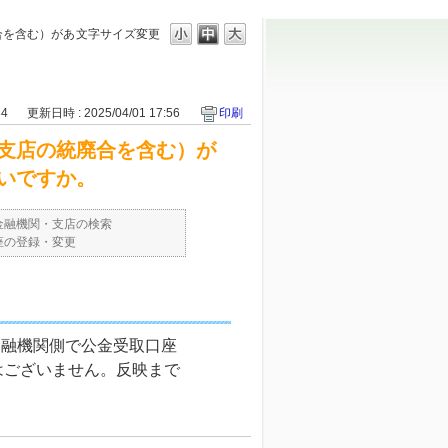
合を含む）があ
文字サイズ変更
34
更新日時 : 2025/04/01 17:56
印刷
支店の統廃合を含む）が
いですか。
金融機関・支店の検索
座の登録・変更
金融機関側で公金受取口座
はございません。反映まで