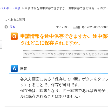
>
パスポート申請
>
申請情報を途中保存できますか。途中保存できる場合、そのデ
よくあるご質問
戻る
No : 7193
公開日時 : 2023/03/27 00:
申請情報を途中保存できますか。途中保
タはどこに保存されますか。
カテゴリー :
カテゴリから探す
>
マイナポータルを使う
>
パス
回答
各入力画面にある「保存して中断」ボタンをタップ
ク）することで、保存が可能です。
保存先は、端末となり、同一端末であれば再開が
ルに保存されることはありません）
に