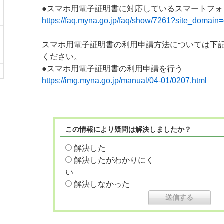
●スマホ用電子証明書に対応しているスマートフォ
https://faq.myna.go.jp/faq/show/7261?site_domain=
スマホ用電子証明書の利用申請方法については下
ください。
●スマホ用電子証明書の利用申請を行う
https://img.myna.go.jp/manual/04-01/0207.html
この情報により疑問は解決しましたか？
解決した
解決したがわかりにく
い
解決しなかった