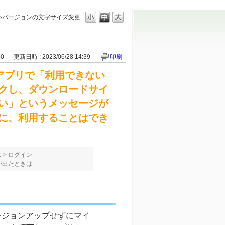
ないバージョンの
文字サイズ変更
00
更新日時 : 2023/06/28 14:39
印刷
ータルアプリで「利用できない
クし、ダウンロードサイ
い」というメッセージが
に、利用することはでき
は
>
ログイン
が出たときは
はバージョンアップせずにマイ