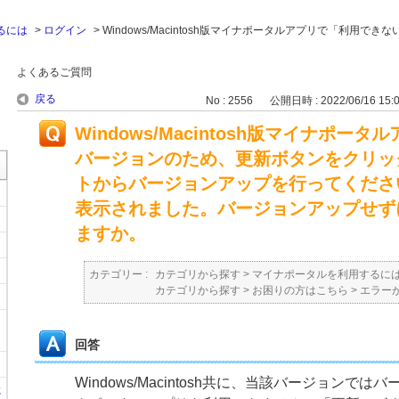
るには
>
ログイン
>
Windows/Macintosh版マイナポータルアプリで「利用でき
よくあるご質問
戻る
No : 2556
公開日時 : 2022/06/16 15:
Windows/Macintosh版マイナポ
バージョンのため、更新ボタンをクリッ
トからバージョンアップを行ってくださ
表示されました。バージョンアップせず
ますか。
カテゴリー :
カテゴリから探す
>
マイナポータルを利用するに
カテゴリから探す
>
お困りの方はこちら
>
エラー
回答
Windows/Macintosh共に、当該バージョンで
に