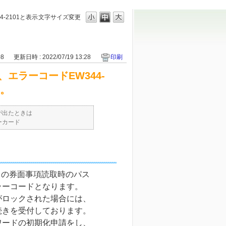
2101と表示
文字サイズ変更
08
更新日時 : 2022/07/19 13:28
印刷
エラーコードEW344-
ん。
が出たときは
ーカード
ードの券面事項読取時のパス
ラーコードとなります。
がロックされた場合には、
続きを受付しております。
ワードの初期化申請をし、