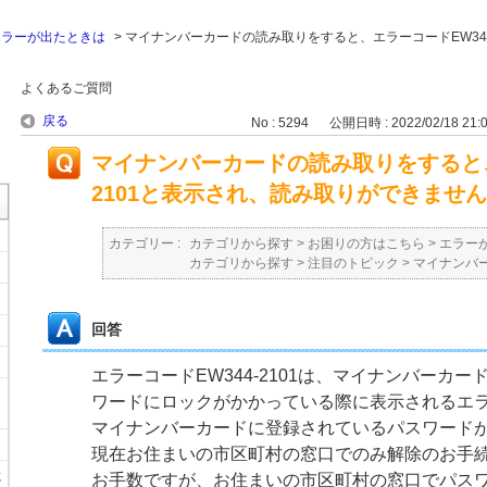
エラーが出たときは
>
マイナンバーカードの読み取りをすると、エラーコードEW344-
よくあるご質問
戻る
No : 5294
公開日時 : 2022/02/18 21:
マイナンバーカードの読み取りをすると、
2101と表示され、読み取りができませ
カテゴリー :
カテゴリから探す
>
お困りの方はこちら
>
エラー
カテゴリから探す
>
注目のトピック
>
マイナンバ
回答
エラーコードEW344-2101は、マイナンバーカ
ワードにロックがかかっている際に表示されるエ
マイナンバーカードに登録されているパスワード
現在お住まいの市区町村の窓口でのみ解除のお手
に
お手数ですが、お住まいの市区町村の窓口でパス