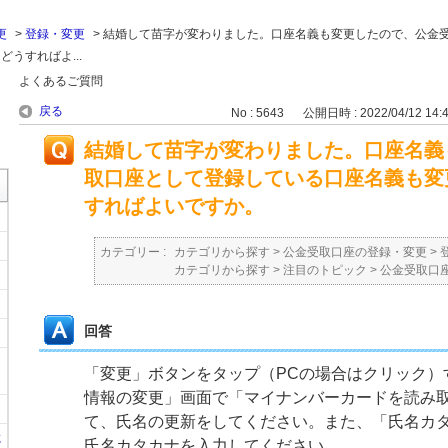
更
>
登録・変更
>
結婚して苗字が変わりました。口座名義も変更したので、公金
うすればよ...
よくあるご質問
戻る
No : 5643
公開日時 : 2022/04/12 14:
結婚して苗字が変わりました。口座名義
取口座として登録している口座名義も変
すればよいですか。
カテゴリー :
カテゴリから探す
>
公金受取口座の登録・変更
>
カテゴリから探す
>
注目のトピック
>
公金受取口
回答
「変更」ボタンをタップ（PCの場合はクリック）
情報の変更」画面で「マイナンバーカードを読み
て、氏名の更新をしてください。また、「氏名カ
に
氏名カタカナを入力してください。