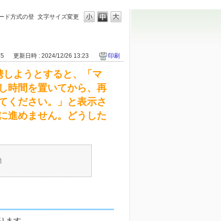
カード方式の登
文字サイズ変更
35
更新日時 : 2024/12/26 13:23
印刷
連携しようとすると、「マ
し時間を置いてから、再
てください。」と表示さ
に進めません。どうした
携
なります。