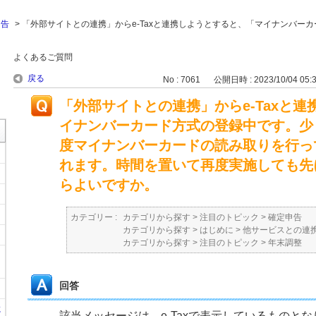
申告
>
「外部サイトとの連携」からe-Taxと連携しようとすると、「マイナンバー
よくあるご質問
戻る
No : 7061
公開日時 : 2023/10/04 05:
「外部サイトとの連携」からe-Taxと
イナンバーカード方式の登録中です。少
度マイナンバーカードの読み取りを行っ
れます。時間を置いて再度実施しても先
らよいですか。
カテゴリー :
カテゴリから探す
>
注目のトピック
>
確定申告
カテゴリから探す
>
はじめに
>
他サービスとの連
カテゴリから探す
>
注目のトピック
>
年末調整
回答
に
該当メッセージは、e-Taxで表示しているものと