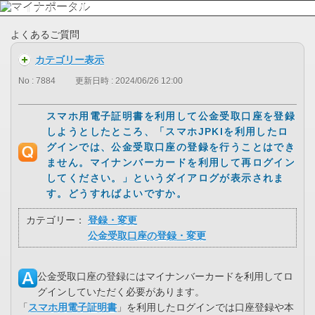
よくあるご質問
カテゴリー表示
No : 7884
更新日時 : 2024/06/26 12:00
スマホ用電子証明書を利用して公金受取口座を登録
しようとしたところ、「スマホJPKIを利用したロ
グインでは、公金受取口座の登録を行うことはでき
ません。マイナンバーカードを利用して再ログイン
してください。」というダイアログが表示されま
す。どうすればよいですか。
カテゴリー：
登録・変更
公金受取口座の登録・変更
公金受取口座の登録にはマイナンバーカードを利用してロ
グインしていただく必要があります。
「
スマホ用電子証明書
」を利用したログインでは口座登録や本