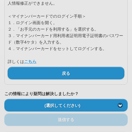
人情報修正ができません。
＜マイナンバーカードでのログイン手順＞
１．ログイン画面を開く。
２．「お手元のカードを利用する」を選択する。
３．マイナンバーカード用利用者証明用電子証明書のパスワー
ド（数字4ケタ）を入力する。
４．マイナンバーカードをセットしてログインする。
詳しくは
こちら
戻る
この情報により疑問は解決しましたか？
(選択してください)
送信する