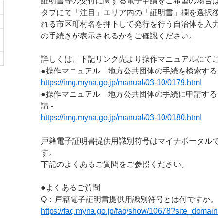
証明書等の交付に関する電子申請をご希望の場合
タブにて「注目」エリア内の「証明書」欄を選択
れる市区町村名を押下して発行を行う自治体を入
の手続きが表示されるかをご確認ください。
詳しくは、下記リンク先より操作マニュアルにて
●操作マニュアル 地方公共団体の手続を検索する
https://img.myna.go.jp/manual/03-10/0179.html
●操作マニュアル 地方公共団体の手続に申請する 
請 -
https://img.myna.go.jp/manual/03-10/0180.html
戸籍電子証明書提供用識別符号はマイナポータル
す。
下記のよくあるご質問をご参照ください。
●よくあるご質問
Q：戸籍電子証明書提供用識別符号とは何ですか。
https://faq.myna.go.jp/faq/show/10678?site_domain