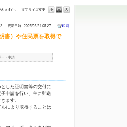
できますか。
文字サイズ変更
22
更新日時 : 2025/03/24 05:27
印刷
明書）や住民票を取得で
ポート申請
めとした証明書等の交付に
電子申請を行い、主に郵送
できます。
イルにより取得することは