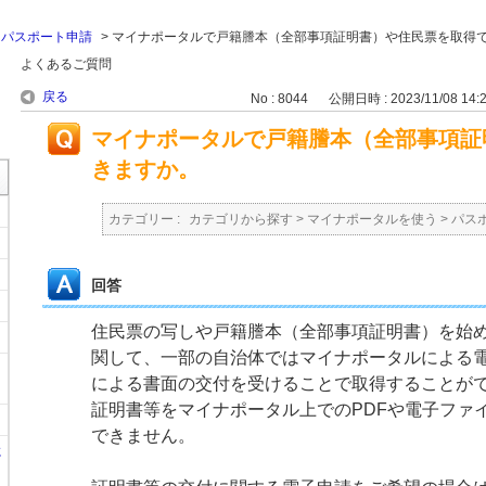
>
パスポート申請
>
マイナポータルで戸籍謄本（全部事項証明書）や住民票を取得
よくあるご質問
戻る
No : 8044
公開日時 : 2023/11/08 14:
マイナポータルで戸籍謄本（全部事項証
きますか。
カテゴリー :
カテゴリから探す
>
マイナポータルを使う
>
パス
回答
住民票の写しや戸籍謄本（全部事項証明書）を始
関して、一部の自治体ではマイナポータルによる
による書面の交付を受けることで取得することが
証明書等をマイナポータル上でのPDFや電子ファ
できません。
に