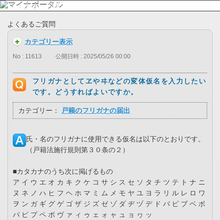
よくあるご質問
カテゴリー表示
No : 11613
公開日時 : 2025/05/26 00:00
フリガナとしてヱやヰなどの変体仮名を入力したい
です。どうすればよいですか。
カテゴリー：
戸籍のフリガナの届出
氏・名のフリガナに使用できる仮名は以下のとおりです。
（戸籍法施行規則第３０条の２）
■カタカナのうち次に掲げるもの
ア イ ウ エ オ カ キ ク ケ コ サ シ ス セ ソ タ チ ツ テ ト ナ ニ
ヌ ネ ノ ハ ヒ フ ヘ ホ マ ミ ム メ モ ヤ ユ ヨ ラ リ ル レ ロ ワ
ヲ ン ガ ギ グ ゲ ゴ ザ ジ ズ ゼ ゾ ダ ヂ ヅ デ ド バ ビ ブ ベ ボ
パ ピ プ ペ ポ ヴ ァ ィ ゥ ェ ォ ャ ュ ョ ヮ ッ