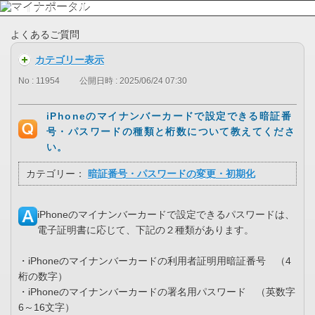
よくあるご質問
カテゴリー表示
No : 11954
公開日時 : 2025/06/24 07:30
iPhoneのマイナンバーカードで設定できる暗証番
号・パスワードの種類と桁数について教えてくださ
い。
カテゴリー：
暗証番号・パスワードの変更・初期化
iPhoneのマイナンバーカードで設定できるパスワードは、
電子証明書に応じて、下記の２種類があります。
・iPhoneのマイナンバーカードの利用者証明用暗証番号 （4
桁の数字）
・iPhoneのマイナンバーカードの署名用パスワード （英数字
6～16文字）