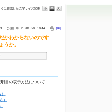
ように確認した
文字サイズ変更
73
公開日時 : 2020/03/05 10:44
印刷
だかわからないのです
ょうか。
ド
証明書の表示方法について
方）
の方）
）
）