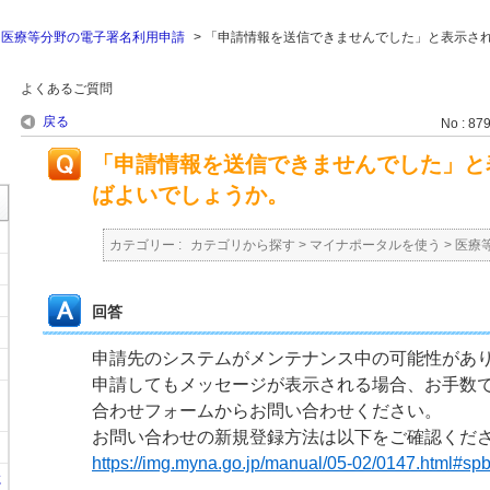
>
医療等分野の電子署名利用申請
>
「申請情報を送信できませんでした」と表示さ
よくあるご質問
戻る
No : 87
「申請情報を送信できませんでした」と
ばよいでしょうか。
カテゴリー :
カテゴリから探す
>
マイナポータルを使う
>
医療
回答
申請先のシステムがメンテナンス中の可能性があ
申請してもメッセージが表示される場合、お手数
合わせフォームからお問い合わせください。
お問い合わせの新規登録方法は以下をご確認くだ
https://img.myna.go.jp/manual/05-02/0147.html#sp
に