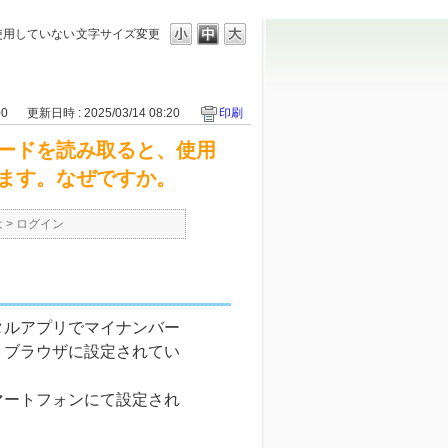
使用していない
文字サイズ変更
00
更新日時 : 2025/03/14 08:20
印刷
ードを読み取ると、使用
ます。なぜですか。
は
>
ログイン
タルアプリでマイナンバー
トブラウザに設定されてい
マートフォンにて設定され