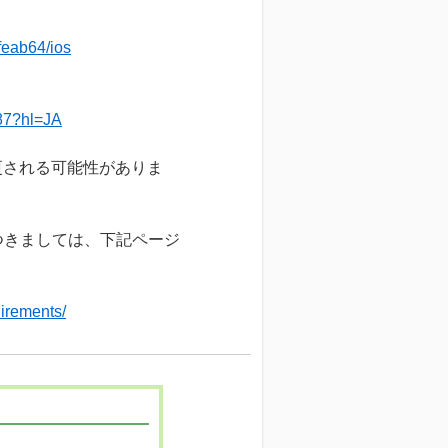
feab64/ios
187?hl=JA
変更される可能性がありま
つきましては、下記ページ
uirements/