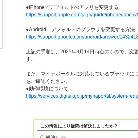
●iPhoneでデフォルトのアプリを変更する
https://support.apple.com/ja-jp/guide/iphone/iphc57
●Android デフォルトのブラウザを変更する方法
https://support.google.com/android/answer/14324
上記の手順は、2025年3月14日時点のもので、
す。
また、マイナポータルに対応しているブラウザに
をご確認ください。
●動作環境について
https://services.digital.go.jp/mynaportal/system-req
この情報により疑問は解決しましたか？
解決した