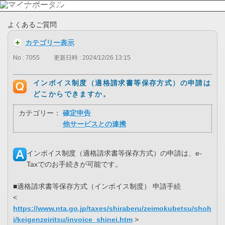
よくあるご質問
カテゴリー表示
No : 7055
更新日時 : 2024/12/26 13:15
インボイス制度（適格請求書等保存方式）の申請は
どこからできますか。
カテゴリー：
確定申告
他サービスとの連携
インボイス制度（適格請求書等保存方式）の申請は、e-
Taxでのお手続きが可能です。
■適格請求書等保存方式（インボイス制度） 申請手続
<
https://www.nta.go.jp/taxes/shiraberu/zeimokubetsu/shoh
i/keigenzeiritsu/invoice_shinei.htm
>