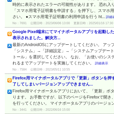
時的に表示されたエラーの可能性があります。 恐れ入
「スマホ用電子証明書を申請する」を押下し、スマホ
さい。 ●スマホ用電子証明書の利用申請を行う ht...
詳細
No：7691
公開日時：2023/06/06 13:00
更新日時：2025/01/16 17:30
Google Pixel端末にてマイナポータルアプリを起動したと
表示されました。解決方...
最新のAndroidOSにアップデートしてください。 ア
「システム」→「詳細設定」→「システムアップデー
トール」を選択してください。 なお、「お使いのシス
れるまでアップデートを実施してください。
詳細表示
No：7584
公開日時：2023/05/11 10:55
Firefox用マイナポータルアプリで「更新」ボタンを
了してしまいバージョンアップできません...
Firefox用マイナポータルアプリにおいて、「更新」
ります。 お手数ですが、以下のページをFirefoxで
を行ってください。 マイナポータルアプリのバージョ
No：3441
公開日時：2022/06/16 15:00