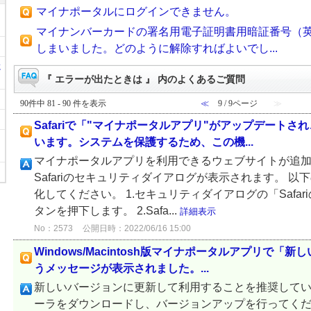
マイナポータルにログインできません。
マイナンバーカードの署名用電子証明書用暗証番号（英
しまいました。どのように解除すればよいでし...
に
『 エラーが出たときは 』 内のよくあるご質問
90件中 81 - 90 件を表示
≪
9 / 9ページ
≫
Safariで「"マイナポータルアプリ"がアップデート
います。システムを保護するため、この機...
マイナポータルアプリを利用できるウェブサイトが追
Safariのセキュリティダイアログが表示されます。 以下
化してください。 1.セキュリティダイアログの「Safar
タンを押下します。 2.Safa...
詳細表示
No：2573
公開日時：2022/06/16 15:00
Windows/Macintosh版マイナポータルアプリで
うメッセージが表示されました。...
新しいバージョンに更新して利用することを推奨していま
ーラをダウンロードし、バージョンアップを行ってくだ