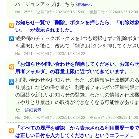
バージョンアップはこちら
詳細表示
No：2555
公開日時：2022/06/16 15:00
更新日時：2024/03/25 12:00
お知らせ一覧で「削除」ボタンを押したら、「削除対
い。」が表示されました。
選択欄のチェックボックスを1つも選択せずに削除ボタ
を選択した後に、改めて「削除｣ボタンを押してくださ
No：2471
公開日時：2023/11/08 14:22
「お知らせや問い合わせを削除してください。お知ら
用者フォルダ」の容量上限に近づいてきています。...
お問い合わせやお知らせ、わたしの情報や行政機関の
り履歴）などの保存量が、利用者フォルダの容量制限に
の回答や新しいお知らせの登録、わたしの情報と行政
（やりとり履歴）の取得ができなくなる可能性があり
た...
詳細表示
No：2406
公開日時：2023/11/08 14:22
更新日時：2024/06/12 14:00
「すべての履歴を確認」から表示される利用履歴一覧
は正しい日付を入力してください」というエラーメ...