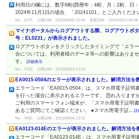
利用日の欄には、数字8桁(西暦年：4桁、月：2桁、日：
2024年11月1日の場合、「20241101」とご入力くだ
No：2375
公開日時：2020/03/05 10:44
更新日時：2024/10/23 09:08
マイナポータルからログアウトする際、ログアウトボ
号：EL0231」が表示されました。
ログアウトボタンをクリックしたタイミングで「エラー番
合については、利用者様のデータ等への影響はありま
す。
詳細表示
No：7925
公開日時：2023/08/18 15:03
EA0015-0504のエラーが表示されました。解消方法
エラーコード「EA0015-0504」は、スマホ用電子証
を行った場合に表示されるエラーです。 恐れ入ります
ご利用のスマートフォン端末が、「スマホ用電子証明
あるご質問にてご確認ください。 ●スマホ用電子証...
詳
No：7692
公開日時：2023/06/06 13:02
EA0123-014Eのエラーが表示されました。解消方法
エラーコード「EA0123-014E」は、スマホ用電子