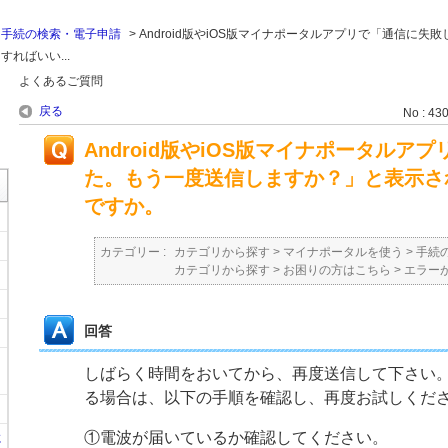
>
手続の検索・電子申請
>
Android版やiOS版マイナポータルアプリで「通信に失
ればいい...
よくあるご質問
戻る
No : 43
Android版やiOS版マイナポータルア
た。もう一度送信しますか？」と表示さ
ですか。
カテゴリー :
カテゴリから探す
>
マイナポータルを使う
>
手続
カテゴリから探す
>
お困りの方はこちら
>
エラー
回答
しばらく時間をおいてから、再度送信して下さい
る場合は、以下の手順を確認し、再度お試しくだ
①電波が届いているか確認してください。
に