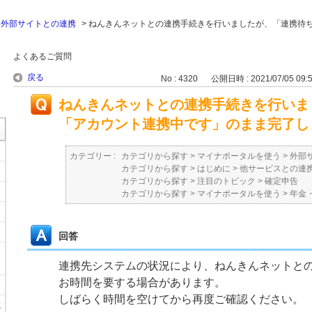
>
外部サイトとの連携
>
ねんきんネットとの連携手続きを行いましたが、「連携待
よくあるご質問
戻る
No : 4320
公開日時 : 2021/07/05 09:
ねんきんネットとの連携手続きを行いま
「アカウント連携中です」のまま完了し
カテゴリー :
カテゴリから探す
>
マイナポータルを使う
>
外部
カテゴリから探す
>
はじめに
>
他サービスとの連
カテゴリから探す
>
注目のトピック
>
確定申告
カテゴリから探す
>
マイナポータルを使う
>
年金
回答
連携先システムの状況により、ねんきんネットと
お時間を要する場合があります。
しばらく時間を空けてから再度ご確認ください。
に