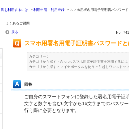
証明書を利用するには
>
利用申請・利用登録
>
スマホ用署名用電子証明書パスワード
よくあるご質問
戻る
No : 74
スマホ用署名用電子証明書パスワードと
カテゴリー :
カテゴリから探す
>
Androidスマホ用電子証明書を利用するには
カテゴリから探す
>
マイナポータルを使う
>
引越しワンストッ
回答
ご自身のスマートフォンに登録した署名用電子証
文字と数字を含む6文字から16文字までのパスワ
行う際に必要となります。
に