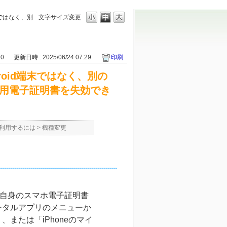
末ではなく、別
文字サイズ変更
10
更新日時 : 2025/06/24 07:29
印刷
oid端末ではなく、別の
スマホ用電子証明書を失効でき
を利用するには
>
機種変更
でご自身のスマホ電子証明書
ータルアプリのメニューか
または「iPhoneのマイ