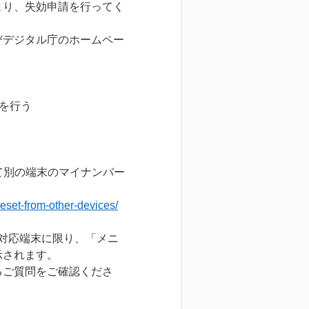
より、失効申請を行ってく
びデジタル庁のホームペー
を行う
って別の端末のマイナンバー
reset-from-other-devices/
書対応端末に限り、「メニ
示されます。
るご質問をご確認くださ