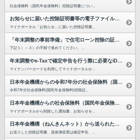
社会保険料（国民年金保険料）控除証明書につい...
お知らせに届いた控除証明書等の電子ファイルの内容を確認することができません。なぜですか。
マイナポータル「お知らせ」に届いた控除証明書...
「年末調整の事前準備」で住宅ローン控除の証明書を取得するための設定を行いたいです。どうすればよ...
下記１）～３）の手順で進めてください。 ...
年末調整やe-Taxで確定申告を行う際に必要なiDeCoの小規模企業共済等掛金払込証明書の電子...
マイナンバーカードを利用してマイナポータルか...
日本年金機構からの令和7年分の社会保険料（国民年金保険料）控除証明書、公的年金等の源泉徴収票が...
令和7年分社会保険料(国民年金保険料)控除証...
日本年金機構からの社会保険料（国民年金保険料）控除証明書、公的年金等の源泉徴収票を誤って削除し...
マイナポータルから削除した通知書、お知らせを...
日本年金機構（ねんきんネット）から送られた控除証明書、源泉徴収票が開けません。また、開けた場合...
お送りした控除証明書、源泉徴収票は確定申告、...