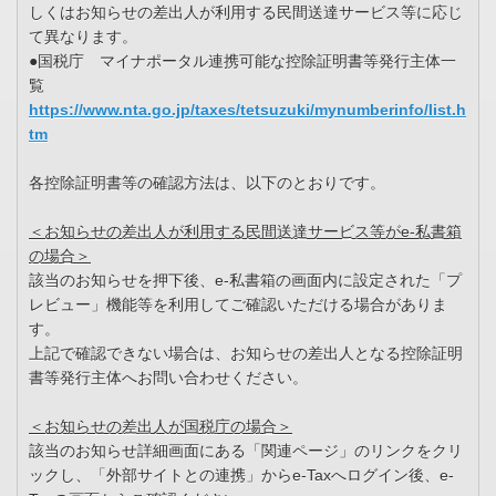
しくはお知らせの差出人が利用する民間送達サービス等に応じ
て異なります。
●国税庁 マイナポータル連携可能な控除証明書等発行主体一
覧
https://www.nta.go.jp/taxes/tetsuzuki/mynumberinfo/list.h
tm
各控除証明書等の確認方法は、以下のとおりです。
＜お知らせの差出人が利用する民間送達サービス等がe-私書箱
の場合＞
該当のお知らせを押下後、e-私書箱の画面内に設定された「プ
レビュー」機能等を利用してご確認いただける場合がありま
す。
上記で確認できない場合は、お知らせの差出人となる控除証明
書等発行主体へお問い合わせください。
＜お知らせの差出人が国税庁の場合＞
該当のお知らせ詳細画面にある「関連ページ」のリンクをクリ
ックし、「外部サイトとの連携」からe-Taxへログイン後、e-