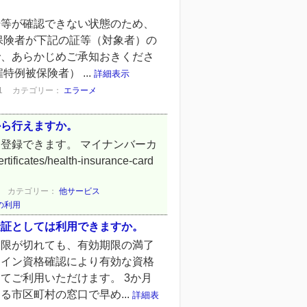
号等が確認できない状態のため、
保険者が下記の証等（対象者）の
で、あらかじめご承知おきくださ
例被保険者） ...
詳細表示
1
カテゴリー：
エラーメ
から行えますか。
登録できます。 マイナンバーカ
ates/health-insurance-card
カテゴリー：
他サービス
の利用
険証としては利用できますか。
期限が切れても、有効期限の満了
ライン資格確認により有効な資格
てご利用いただけます。 3か月
市区町村の窓口で早め...
詳細表