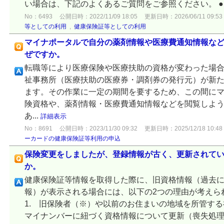
い場合は、下記のよくあるご質問をご参照ください。 ●よ
No：6493
公開日時：2022/11/09 18:05
更新日時：2026/06/11 09:53
等としての利用
,
健康保険証等としての利用
マイナポータルで自分の薬剤情報や医療費通知情報な
ぜですか。
転職等により医療保険や医療扶助の資格が変わった場
祉事務所（医療扶助の医療券・調剤券の発行元）が新
ます。その作業に一定の期間を要するため、この間に
険資格や、薬剤情報・医療費通知情報などを閲覧しよ
あ...
詳細表示
No：8691
公開日時：2023/11/30 09:32
更新日時：2025/12/18 10:48
ーカードの健康保険証等利用の申込
保険変更をしましたが、登録情報が古く、更新されて
か。
健康保険証等情報を取得した際に、旧資格情報（過去
報）が表示される場合には、以下の2つの理由が考えら
1. 旧保険者（※）や以前のお住まいの地域を所管す
マイナンバーに紐づく資格情報について更新（喪失処理）