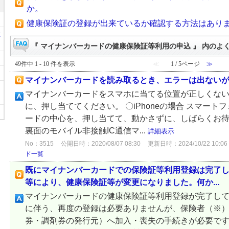
か。
健康保険証の登録が出来ているか確認する方法はあり
に
『 マイナンバーカードの健康保険証等利用の申込 』 内のよ
49件中 1 - 10 件を表示
≪
1 / 5ページ
≫
マイナンバーカードを読み取るとき、エラーは出ない
マイナンバーカードをスマホに当てる位置が正しくない
に、押し当ててください。 〇iPhoneの場合 スマー
ードの中心を、押し当てて、動かさずに、しばらくお待ちく
裏面のモバイル非接触IC通信マ...
詳細表示
No：3515
公開日時：2020/08/07 08:30
更新日時：2024/10/22 10:06
ド一覧
既にマイナンバーカードでの保険証等利用登録は完了
等により、健康保険証等が変更になりました。何か...
マイナンバーカードの健康保険証等利用登録が完了し
に伴う、再度の登録は必要ありませんが、保険者（※
券・調剤券の発行元）へ加入・喪失の手続きが必要です