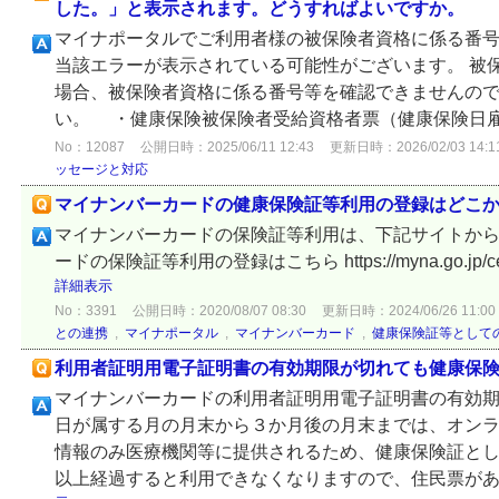
した。」と表示されます。どうすればよいですか。
マイナポータルでご利用者様の被保険者資格に係る番
当該エラーが表示されている可能性がございます。 被
場合、被保険者資格に係る番号等を確認できませんの
い。 ・健康保険被保険者受給資格者票（健康保険日雇特
No：12087
公開日時：2025/06/11 12:43
更新日時：2026/02/03 14:1
ッセージと対応
マイナンバーカードの健康保険証等利用の登録はどこ
マイナンバーカードの保険証等利用は、下記サイトから
ードの保険証等利用の登録はこちら https://myna.go.jp/certific
詳細表示
No：3391
公開日時：2020/08/07 08:30
更新日時：2024/06/26 11:00
との連携
,
マイナポータル
,
マイナンバーカード
,
健康保険証等として
利用者証明用電子証明書の有効期限が切れても健康保
マイナンバーカードの利用者証明用電子証明書の有効
日が属する月の月末から３か月後の月末までは、オン
情報のみ医療機関等に提供されるため、健康保険証とし
以上経過すると利用できなくなりますので、住民票がある