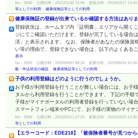
No：5040
公開日時：2021/11/30 14:46
更新日時：2026/03/17 13:44
等としての利用
,
健康保険証等としての利用
健康保険証の登録が出来ているか確認する方法はあり
登録状況は、ホームタブ内「証明書」エリアから開く
ジにてご確認いただけます。登録が完了している場合
済」と表示されます。 なお、保険者があなたの保険資
い等の理由で、登録できない場合は、以下のよくあるご質
表示
No：3500
公開日時：2020/08/07 08:30
更新日時：2025/06/19 10:48
般・申込状況の確認
,
健康保険証等としての利用
子供の利用登録はどのように行うのでしょうか。
お子様が利用登録を行うことが難しい場合には、お子
タルから利用登録を行うことができます。 下記の手順で、
子様がマイナポータルの利用者登録を行っていない場合
スマートフォン端末やPCにて、お子様の実物のマイナン
No：3569
公開日時：2023/05/11 07:25
更新日時：2025/10/23 14:36
等としての利用
【エラーコード：EDE218】「被保険者番号が見つか