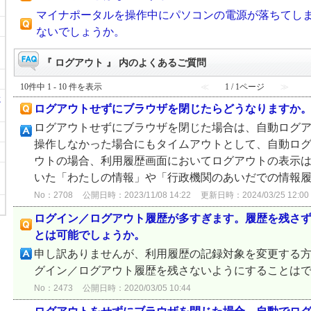
マイナポータルを操作中にパソコンの電源が落ちてし
ないでしょうか。
『 ログアウト 』 内のよくあるご質問
10件中 1 - 10 件を表示
≪
1 / 1ページ
≫
に
ログアウトせずにブラウザを閉じたらどうなりますか
ログアウトせずにブラウザを閉じた場合は、自動ログア
操作しなかった場合にもタイムアウトとして、自動ログ
ウトの場合、利用履歴画面においてログアウトの表示は
いた「わたしの情報」や「行政機関のあいだでの情報履歴
No：2708
公開日時：2023/11/08 14:22
更新日時：2024/03/25 12:00
ログイン／ログアウト履歴が多すぎます。履歴を残さ
とは可能でしょうか。
申し訳ありませんが、利用履歴の記録対象を変更する
グイン／ログアウト履歴を残さないようにすることは
No：2473
公開日時：2020/03/05 10:44