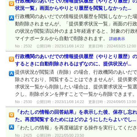
行政機関のあいだでの情報提供履歴（やりとり履歴）
状況一覧」画面からやりとり履歴を閲覧しなかった...
行政機関のあいだでの情報提供履歴を閲覧しなかった
動削除されませんが、「提供要求状況一覧」画面の行
の状況が閲覧済以外のまま1年経過すると、対象の行政
マイナポータルから自動で削除されます。
詳細表示
No：2532
公開日時：2023/11/08 14:22
更新日時：2024/03/25 12:00
行政機関のあいだでの情報提供履歴（やりとり履歴）
するときに自動削除されるはずなのに、提供状況が...
提供状況が閲覧済（削除）の場合、行政機関のあいだ
除されており、閲覧することはできませんが、提供要求
求状況一覧から削除したい場合は、提供要求状況一覧
クし、削除ボタンを押すことで一覧から削除できます
No：2530
公開日時：2023/11/08 14:22
更新日時：2024/09/05 13:00
「わたしの情報の回答結果」を表示した後、保存し忘
た。再度閲覧するためにはどのようにしたらよいでし...
「わたしの情報」を再度確認する操作を実行してくだ
No：2425
公開日時：2021/05/30 23:50