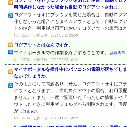
ログアウトをせずにブラウザを閉じた場合、自動でロ
時間操作しなかった場合も自動でログアウトされま...
ログアウトせずにブラウザを閉じた場合は、自動ログア
作しなかった場合にもタイムアウトとして、自動ログア
トの場合、利用履歴画面においてログアウトの表示は
No：2514
公開日時：2021/05/30 23:50
ログアウトとはなんですか。
マイナポータルでの作業を終了することです。
詳細表示
No：2706
公開日時：2020/03/05 10:44
マイナポータルを操作中にパソコンの電源が落ちてし
ないでしょうか。
そのままにして問題ありません。ログアウトせずにブ
アウトとなります。（自動ログアウトの場合、利用履
ません。）また、一度ご覧頂いた「わたしの情報」や
ウトしたときに利用者フォルダから削除されます。再
が...
詳細表示
No：2709
公開日時：2023/11/08 14:22